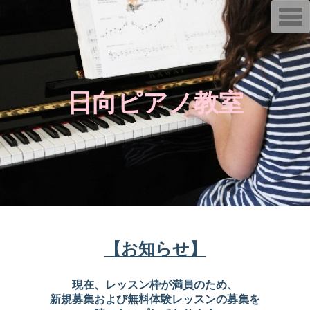
T
o
g
g
l
e
n
a
日向ピアノ教室
v
i
g
a
t
i
o
n
【お知らせ】
現在、レッスン枠が満員のため、
新規募集および無料体験レッスンの募集を